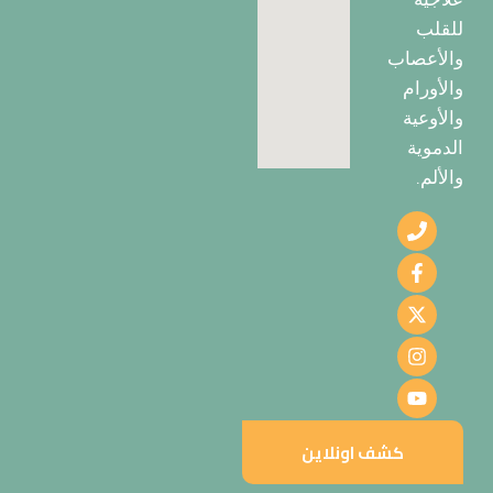
للقلب
والأعصاب
والأورام
والأوعية
الدموية
والألم.
كشف اونلاين