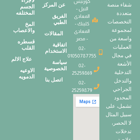
لاجزاء
كورنيش
عن المركز
شفاء منصة
الجسم
النيل -
المختلفه
متعددة
الفريق
المعادى
التخصصات
الطبي
كلينك -
المخ
لمجموعة
والاعصاب
المعادى
المقالات
واسعة من
- مصر
قسطره
اتفاقية
العمليات
القلب
02-
الاستخدام
في مجال
01050787755
علاج الالم
سياسة
الأشعة
02-
الخصوصية
الاوعيه
التدخلية
25259869
الدمويه
اتصل بنا
والتدخل
02-
الجراحي
25259879
المحدود
تشمل، على
سبيل المثال
لا الحصر،
تدخلات
علاجية