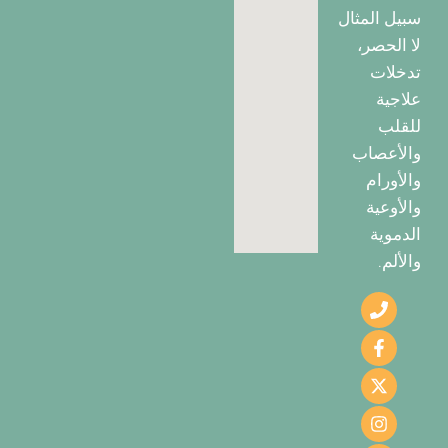
سبيل المثال
لا الحصر،
تدخلات
علاجية
للقلب
والأعصاب
والأورام
والأوعية
الدموية
والألم.