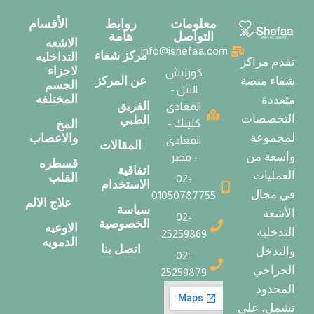
معلومات
روابط
الأقسام
التواصل
هامة
الاشعه
Info@ishefaa.com
مركز شفاء
التداخليه
تقدم مراكز
لاجزاء
كورنيش
عن المركز
شفاء منصة
الجسم
النيل -
المختلفه
متعددة
الفريق
المعادى
التخصصات
الطبي
كلينك -
المخ
لمجموعة
والاعصاب
المعادى
المقالات
واسعة من
- مصر
قسطره
اتفاقية
العمليات
القلب
02-
الاستخدام
في مجال
01050787755
علاج الالم
سياسة
الأشعة
02-
الخصوصية
الاوعيه
التدخلية
25259869
الدمويه
اتصل بنا
والتدخل
02-
الجراحي
25259879
المحدود
تشمل، على