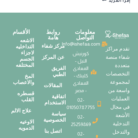
إقرأ المزيد
معلومات
روابط
الأقسام
التواصل
هامة
الاشعه
Info@ishefaa.com
مركز شفاء
التداخليه
تقدم مراكز
لاجزاء
كورنيش
عن المركز
شفاء منصة
الجسم
النيل -
المختلفه
متعددة
الفريق
المعادى
التخصصات
الطبي
كلينك -
المخ
لمجموعة
والاعصاب
المعادى
المقالات
واسعة من
- مصر
قسطره
اتفاقية
العمليات
القلب
02-
الاستخدام
في مجال
01050787755
علاج الالم
سياسة
الأشعة
02-
الخصوصية
الاوعيه
التدخلية
25259869
الدمويه
اتصل بنا
والتدخل
02-