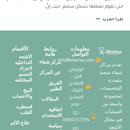
حتى تقوم بعملها بشكل سليم، حيث إنّ…
إقرأ المزيد
معلومات
روابط
الأقسام
التواصل
هامة
الاشعه
Info@ishefaa.com
مركز شفاء
التداخليه
تقدم مراكز
لاجزاء
كورنيش
عن المركز
شفاء منصة
الجسم
النيل -
المختلفه
متعددة
الفريق
المعادى
التخصصات
الطبي
كلينك -
المخ
لمجموعة
والاعصاب
المعادى
المقالات
واسعة من
- مصر
قسطره
اتفاقية
العمليات
القلب
02-
الاستخدام
في مجال
01050787755
علاج الالم
سياسة
الأشعة
02-