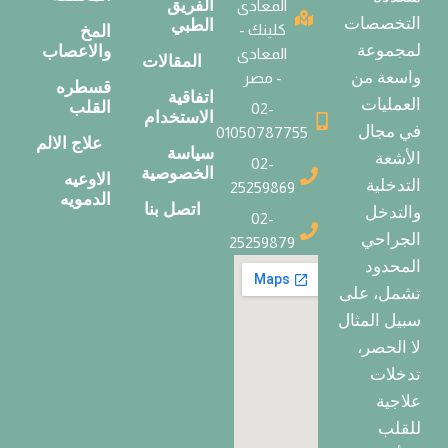
الفريق
المعادى
التخصصات
الطبي
كلينك -
المخ
لمجموعة
والاعصاب
المعادى
المقالات
واسعة من
- مصر
قسطره
اتفاقية
العمليات
القلب
02-
الاستخدام
في مجال
01050787755
علاج الالم
سياسة
الأشعة
02-
الخصوصية
الاوعيه
التدخلية
25259869
الدمويه
اتصل بنا
والتدخل
02-
الجراحي
25259879
المحدود
تشمل، على
سبيل المثال
لا الحصر،
تدخلات
علاجية
للقلب