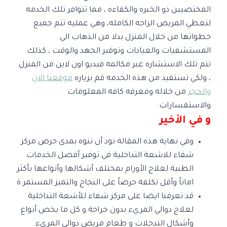
المختصيين ذو الخبره والكفاءه ، مما تتوافر تلك الخدمه
لتعطي المريض الراحه الكامله، وهي عمليه تتم جميع
خطواتها من خلال المنزل بدلا من الذهاب الي
المستشفيات والعيادات وتوفير الجهد والوقت ، كذلك
تتم تلك الاستشاره عبر مكالمه فيديو اون لاين من المنزل
، ولكي تستفيد من هذه الخدمه قم بزياره
موقعنا الان
والحجز
من خلاله ومعرفه كافه المعلومات
والاستفسارات.
و في الأخير
وفي نهاية هذه المقالة نود أن ننوه بمدى حرص مركز
شفاء للاشعة التداخلية في توفير أفضل الخدمات
الطبية لعلاج الأورام بمختلف أشكالها وأنواعها بأكثر
اماناً وأقل تكلفة حرصاً على النجاح والتميز المستمر ة
قد تعرفنا ايضا على مركز شفاء للأشعة التداخلية
لعلاج دوالي المريء بدون جراحة و كل ما يخص أنواع
وأشكال التدخلات و طعام مريض دوالي المريء.