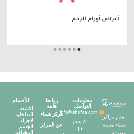
أعراض أورام الرحم
معلومات
روابط
الأقسام
التواصل
هامة
الاشعه
Info@ishefaa.com
مركز شفاء
التداخليه
تقدم مراكز
لاجزاء
كورنيش
عن المركز
شفاء منصة
الجسم
النيل -
المختلفه
متعددة