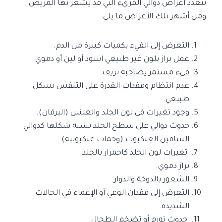
تتعدد أعراض دوالي المريء التي قد يشعر بها المريض
ومن أشهر تلك الأعراض ما يلي:
التعرض إلى القيء بكميات كبيرة من الدم.
عمل براز بلون غير طبيعي اسود أو لين أو دموي.
قيء مستمر يصاحبه نزيف.
عدم انتظام وفقدات القدرة على التنفس بشكل
طبيعي.
وجود تغيرات في لون الجلد والعينين (اليرقان).
حدوث دوالي على سطح الجلد يشبه شكلها كدوالي
الساقين العنكبوت (وحمات عنكبوتية).
تغيرات لون الجلد كاحمرار بالجلد.
براز دموي.
الشعور بالدوخة والدوار.
التعرض إلى فقدان الوعي أو الإغماء في الحالات
الشديدة.
حدوث تورم أو تضخم الطحال.