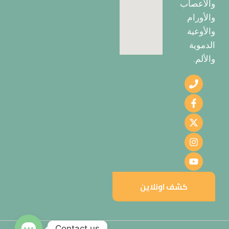
والأعصاب
والأورام
والأوعية
الدموية
والألم.
كشف اونلاين
Contact us