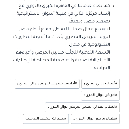
كما نقدم خدماتنا في القاهرة الكبرى بالتوازي مع
إنشاء مركزنا الثاني في مدينة أسوان الاستراتيجية
بصعيد مصر، ونهدفّ
لتوسيع مجال خدماتنا ليغطي جميع أنحاء مصر
لتزويد المريض المصري بأحدث ما أنتجته التطورات
التكنولوجية في مجال
الأشعة التدخلية لنجنّب ملايين المرضى وأحباءهم
الأعباء الاقتصادية والعاطفية المصاحبة للإجراءات
الجراحية.
#
أسباب دوالي المريء
#
أطعمة ممنوعة لمرضى دوالي المريء
#
أعراض دوالي المريء
#
النظام الغذائي الصحي لمريض دوالي المريء
#
طعام مريض دوالي المريء
#
مميزات الأشعة التداخلية