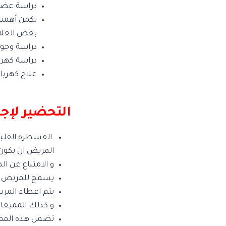
دراسة عضلة 
تكمن أهمية
بعض العلاج
دراسة وجود
دراسة كهرب
علاج كهرباء
التحضير لإجر
القسطرة القلبية
المريض ان يكون صائ
و الامتناع عن ا
يسمح للمريض فق
يتم اعطاء المري
و كذلك المميعات
تضمن هذه الممي