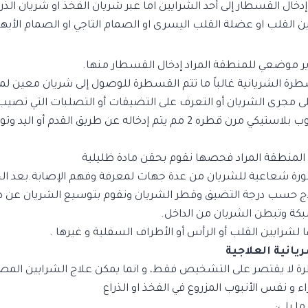
دخال القسطار إلى أحد الشرايين اما عبر شريان الفخذ او شريان الذرا
ن القلب او عضلة القلب اليسرى او الصمام التاجي او الصمام الأبه
دير موضعي للمنطقة المراد إدخال القسطار منها.
ة الشريانية غالباً ما تتم القسطرة للوصول إلى شريان معين لملئ
 مجرى الشريان أو التعرف على التضيقات أو التصلبات التي تصيب 
هي عبارة عن أنبوب بلاستيكي مرن قطره 2 مم يتم إدخاله عن طريق القد
 المنطقة المراد فحصها نقوم بحقن مادة ظليلية
ورة شعاعية للشريان من عدة جهات لمعرفة وفهم الإصابة.بعد ا
 حسب درجة التضيق وقطر الشريان ونقوم بتوسيع الشريان عن ط
بكة وتبطن الشريان من الداخل.
لشرايين القلب أو الرأس أو الأطراف السفلية و غيرها .
انية العلاجية
رة لا يقتصر على التشخيص فقط، و انما يمكن علاج الشرايين الم
 و نفس الأنبوب المزروع في الفخذ او الذراع
ا يلي: