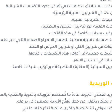
كات القلبية (أو الدعامات) في أماكن وجود التضيقات الشريانية
يسيّة.
قات الشريانية القلبية.
ت القلبية الوراثية بين الأذينين و البطينين
كيب سدادات خاصة في هذه الفتحات.
ة صمامات قلبية معدنية للصمام الابهر او الصمام التاجي عبر القس
قات في شرايين الكلى او شرايين الحوض او الفخذ
شبكات معدنية في أماكن هذه التضيقات و فتحها.
سات في الشريان الابهر
يين السباتية (العنقية) المتضيقة عبر تركيب شبكات خاصة.
لوريدية
ريد الفخذي الأجوف عادةً ما تُستخدم لتزويدك بالأدوية والتغذية بالس
 المتكرر وتقلل من خطر تهيُّج الأوردة الصغيرة في ذراعك.
ا لدواعي تشخيصية و اخرى علاجية نذكر منها ما يلي: