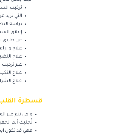
تركيب الشب
التي تزيد عن ٧٠٪؜ في الشرايين القلبية الرئ
دراسة التضي
إغلاق الفتحا
عن طريق تر
علاج و زراع
علاج التضي
عبر تركيب 
علاج التكي
علاج الشرا
قسطرة القلب ا
و هي تتم عبر الو
تُجنبك ألم الحقن
فهي قد تكون ايض