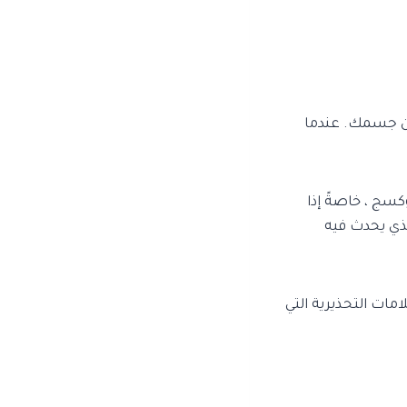
من جسمك. عندما
سج ، خاصةً إذا
لذي يحدث فيه
مات التحذيرية التي