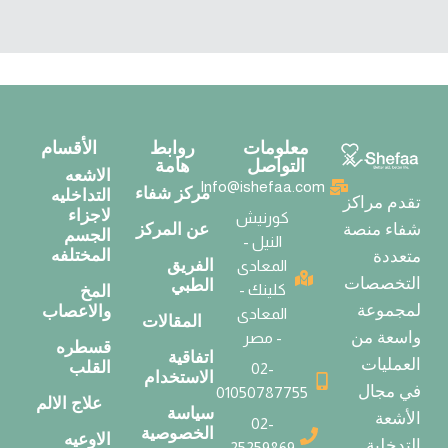
معلومات
روابط
الأقسام
التواصل
هامة
الاشعه
Info@ishefaa.com
مركز شفاء
التداخليه
تقدم مراكز
لاجزاء
كورنيش
عن المركز
شفاء منصة
الجسم
النيل -
المختلفه
متعددة
الفريق
المعادى
التخصصات
الطبي
كلينك -
المخ
لمجموعة
والاعصاب
المعادى
المقالات
واسعة من
- مصر
قسطره
اتفاقية
العمليات
القلب
02-
الاستخدام
في مجال
01050787755
علاج الالم
سياسة
الأشعة
02-
الخصوصية
الاوعيه
التدخلية
25259869