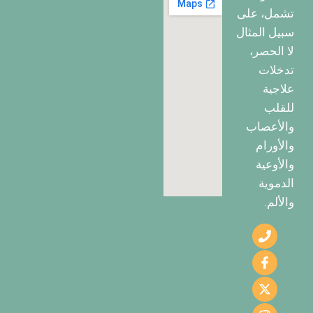
تشمل، على
سبيل المثال
لا الحصر،
تدخلات
علاجية
للقلب
والأعصاب
والأورام
والأوعية
الدموية
والألم.