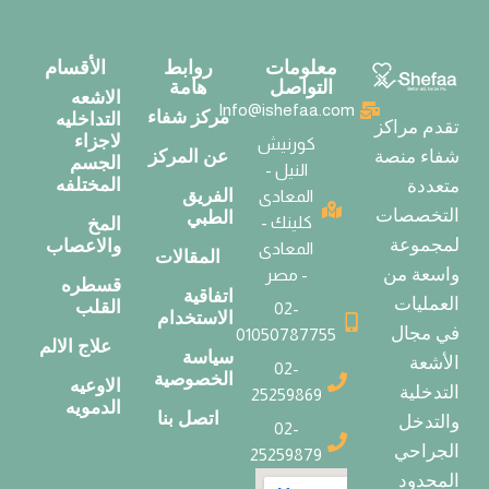
معلومات
روابط
الأقسام
التواصل
هامة
الاشعه
Info@ishefaa.com
مركز شفاء
التداخليه
تقدم مراكز
لاجزاء
كورنيش
عن المركز
شفاء منصة
الجسم
النيل -
المختلفه
متعددة
الفريق
المعادى
التخصصات
الطبي
كلينك -
المخ
لمجموعة
والاعصاب
المعادى
المقالات
واسعة من
- مصر
قسطره
اتفاقية
العمليات
القلب
02-
الاستخدام
في مجال
01050787755
علاج الالم
سياسة
الأشعة
02-
الخصوصية
الاوعيه
التدخلية
25259869
الدمويه
اتصل بنا
والتدخل
02-
الجراحي
25259879
المحدود