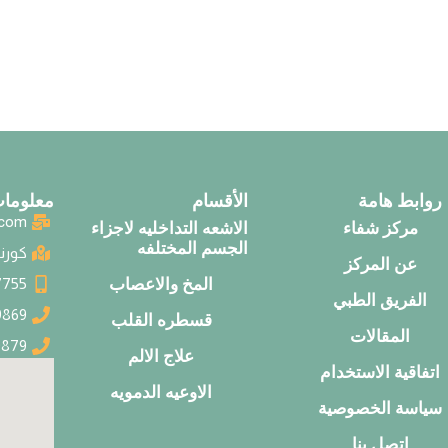
روابط هامة
الأقسام
معلومات
.com
مركز شفاء
الاشعه التداخليه لاجزاء
الجسم المختلفه
كورني
عن المركز
المخ والاعصاب
7755
الفريق الطبي
9869
قسطره القلب
المقالات
9879
علاج الالم
اتفاقية الاستخدام
الاوعيه الدمويه
سياسة الخصوصية
اتصل بنا