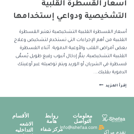
أسعار القسطرة القلبية
التشخيصية ودواعي إستخدامها
أسعار القسطرة القلبية التشخيصية تعتبر القسطرة
القلبية من أهم الإجراءات التي تستخدم لتشخيص وعلاج
بعض أمراض القلب والأوعية الدموية. أثناء القسطرة
القلبية التشخيصية، يتمُّ إدخال أنبوب رفيع طويل يُسمَّى
قسطرة في الشريان أو الوريد ويتم توصيله عبر أوعيتك
الدموية بقلبك….
إقرأ المزيد
معلومات
روابط
الأقسام
التواصل
هامة
الاشعه
Info@ishefaa.com
مركز شفاء
التداخليه
تقدم مراكز