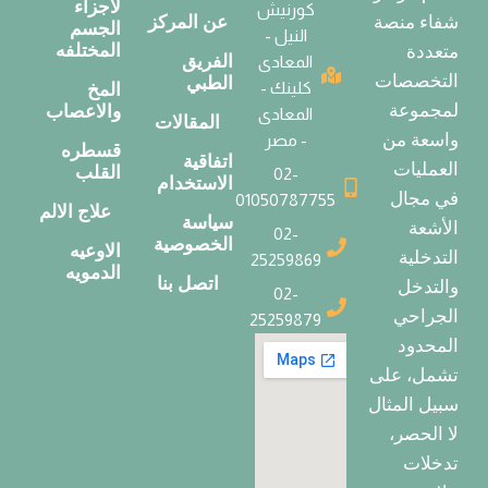
لاجزاء
كورنيش
عن المركز
شفاء منصة
الجسم
النيل -
المختلفه
متعددة
الفريق
المعادى
التخصصات
الطبي
كلينك -
المخ
لمجموعة
والاعصاب
المعادى
المقالات
واسعة من
- مصر
قسطره
اتفاقية
العمليات
القلب
02-
الاستخدام
في مجال
01050787755
علاج الالم
سياسة
الأشعة
02-
الخصوصية
الاوعيه
التدخلية
25259869
الدمويه
اتصل بنا
والتدخل
02-
الجراحي
25259879
المحدود
تشمل، على
سبيل المثال
لا الحصر،
تدخلات