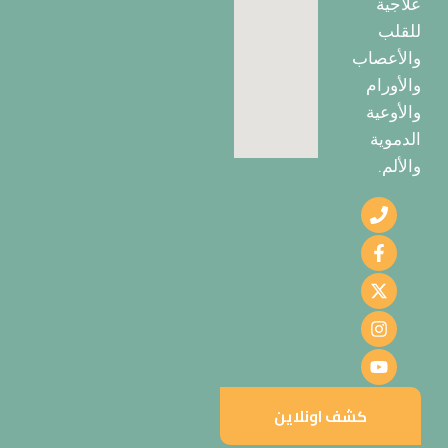
علاجية
للقلب
والأعصاب
والأورام
والأوعية
الدموية
والألم.
كشف اونلاين