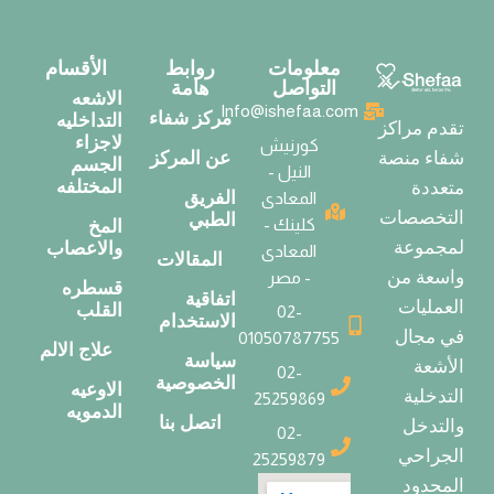
معلومات
روابط
الأقسام
التواصل
هامة
الاشعه
Info@ishefaa.com
مركز شفاء
التداخليه
تقدم مراكز
لاجزاء
كورنيش
عن المركز
شفاء منصة
الجسم
النيل -
المختلفه
متعددة
الفريق
المعادى
التخصصات
الطبي
كلينك -
المخ
لمجموعة
والاعصاب
المعادى
المقالات
واسعة من
- مصر
قسطره
اتفاقية
العمليات
القلب
02-
الاستخدام
في مجال
01050787755
علاج الالم
سياسة
الأشعة
02-
الخصوصية
الاوعيه
التدخلية
25259869
الدمويه
اتصل بنا
والتدخل
02-
الجراحي
25259879
المحدود