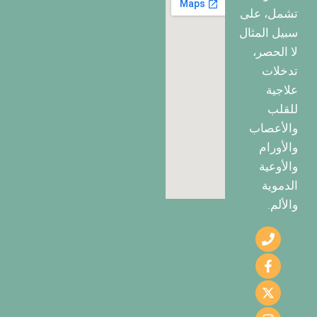
تشمل، على
سبيل المثال
لا الحصر،
تدخلات
علاجية
للقلب
والأعصاب
والأورام
والأوعية
الدموية
والألم.