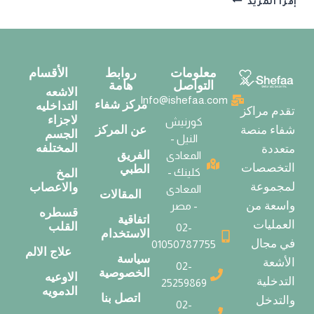
إقرأ المزيد
معلومات
روابط
الأقسام
التواصل
هامة
الاشعه
Info@ishefaa.com
مركز شفاء
التداخليه
تقدم مراكز
لاجزاء
كورنيش
عن المركز
شفاء منصة
الجسم
النيل -
المختلفه
متعددة
الفريق
المعادى
التخصصات
الطبي
كلينك -
المخ
لمجموعة
والاعصاب
المعادى
المقالات
واسعة من
- مصر
قسطره
اتفاقية
العمليات
القلب
02-
الاستخدام
في مجال
01050787755
علاج الالم
سياسة
الأشعة
02-
الخصوصية
الاوعيه
التدخلية
25259869
الدمويه
اتصل بنا
والتدخل
02-