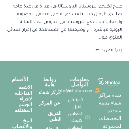
علاج تضخم البروستاتا البروستاتا هي عبارة عن غدة هامه
جدا لدى الرجال حيث تلعب دورا لا غنى عنه فى الخصوبة
والإنجاب حيث تقع البروستاتا فى الحوض تحت المثانة
البوليه مباشرة. و وظيفتها هي المساهمه فى إفراز السائل
المنوى مع…
إقرأ المزيد
معلومات
روابط
الأقسام
التواصل
هامة
الاشعه
Info@ishefaa.com
مركز شفاء
التداخليه
تقدم مراكز
لاجزاء
كورنيش
عن المركز
شفاء منصة
الجسم
النيل -
المختلفه
متعددة
الفريق
المعادى
التخصصات
الطبي
كلينك -
المخ
لمجموعة
والاعصاب
المعادى