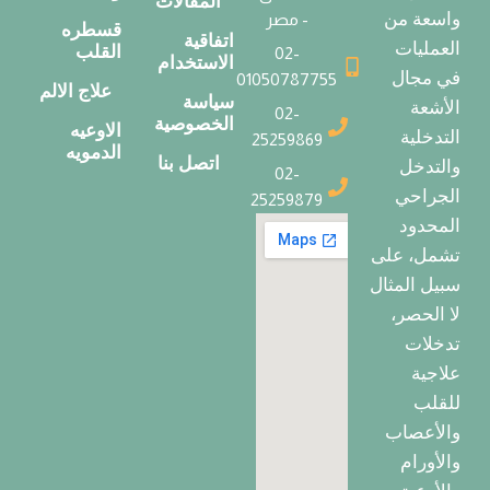
المقالات
واسعة من
- مصر
قسطره
اتفاقية
العمليات
القلب
02-
الاستخدام
في مجال
01050787755
علاج الالم
سياسة
الأشعة
02-
الخصوصية
الاوعيه
التدخلية
25259869
الدمويه
اتصل بنا
والتدخل
02-
الجراحي
25259879
المحدود
تشمل، على
سبيل المثال
لا الحصر،
تدخلات
علاجية
للقلب
والأعصاب
والأورام