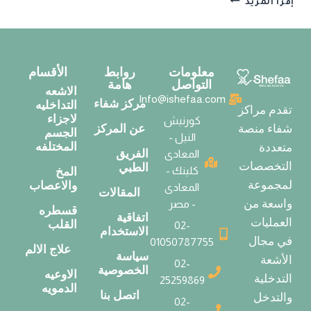
إقرأ المزيد
معلومات
روابط
الأقسام
التواصل
هامة
الاشعه
Info@ishefaa.com
مركز شفاء
التداخليه
تقدم مراكز
لاجزاء
كورنيش
عن المركز
شفاء منصة
الجسم
النيل -
المختلفه
متعددة
الفريق
المعادى
التخصصات
الطبي
كلينك -
المخ
لمجموعة
والاعصاب
المعادى
المقالات
واسعة من
- مصر
قسطره
اتفاقية
العمليات
القلب
02-
الاستخدام
في مجال
01050787755
علاج الالم
سياسة
الأشعة
02-
الخصوصية
الاوعيه
التدخلية
25259869
الدمويه
اتصل بنا
والتدخل
02-