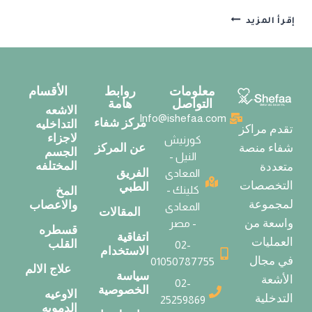
إقرأ المزيد
معلومات
روابط
الأقسام
التواصل
هامة
الاشعه
Info@ishefaa.com
مركز شفاء
التداخليه
تقدم مراكز
لاجزاء
كورنيش
عن المركز
شفاء منصة
الجسم
النيل -
المختلفه
متعددة
الفريق
المعادى
التخصصات
الطبي
كلينك -
المخ
لمجموعة
والاعصاب
المعادى
المقالات
واسعة من
- مصر
قسطره
اتفاقية
العمليات
القلب
02-
الاستخدام
في مجال
01050787755
علاج الالم
سياسة
الأشعة
02-
الخصوصية
الاوعيه
التدخلية
25259869
الدمويه