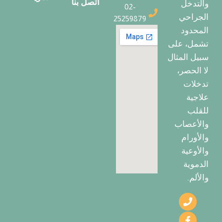
اتصل بنا
والتدخل
02-
الجراحي
25259879
المحدود
تشمل، على
سبيل المثال
لا الحصر،
تدخلات
علاجية
للقلب
والأعصاب
والأورام
والأوعية
الدموية
والألم.