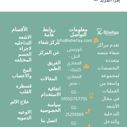
إقرأ المزيد
معلومات
روابط
الأقسام
التواصل
هامة
الاشعه
Info@ishefaa.com
مركز شفاء
التداخليه
تقدم مراكز
لاجزاء
كورنيش
عن المركز
شفاء منصة
الجسم
النيل -
المختلفه
متعددة
الفريق
المعادى
التخصصات
الطبي
كلينك -
المخ
لمجموعة
والاعصاب
المعادى
المقالات
واسعة من
- مصر
قسطره
اتفاقية
العمليات
القلب
02-
الاستخدام
في مجال
01050787755
علاج الالم
سياسة
الأشعة
02-
الخصوصية
الاوعيه
التدخلية
25259869
الدمويه
اتصل بنا
والتدخل
02-