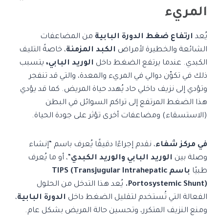
المريء
يُعد
ارتفاع ضغط الدورة البابية
من المضاعفات
الشائعة والخطيرة لأمراض
الكبد المزمنة
، خاصةً التليف
الكبدي. عندما يرتفع الضغط داخل
الوريد البابي،
يتسبب
ذلك في تكوّن دوالي في المريء والمعدة، والتي قد تنفجر
وتؤدي إلى نزيف داخلي حاد يُهدد حياة المريض. كما قد يؤدي
هذا الضغط المرتفع إلى تراكم السوائل في البطن
(الاستسقاء) ومضاعفات أخرى تؤثر على جودة الحياة.
في مركز شفاء
، نقدم إجراءًا دقيقًا يُعرف باسم “إنشاء
وصلة بين
الوريد البابي والوريد الكبدي
“، أو ما يُعرف
طبيًا
باسم TIPS (Transjugular
Intrahepatic
Portosystemic Shunt).
يُعد هذا التدخل من الحلول
الفعالة التي تُستخدم لتقليل الضغط داخل
الدورة البابية
،
ومنع النزيف المتكرر، وتحسين حالة المريض بشكل عام.