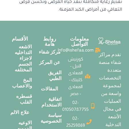
تقديم رعاية متكاملة تُنقذ حياة المرضى وتُحسن فرص
التعافي من أمراض الكبد المزمنة.
معلومات
روابط
الأقسام
التواصل
هامة
الاشعه
Info@ishefaa.com
مركز شفاء
التداخليه
تقدم مراكز
لاجزاء
كورنيش
عن المركز
شفاء منصة
الجسم
النيل -
المختلفه
متعددة
الفريق
المعادى
التخصصات
الطبي
كلينك -
المخ
لمجموعة
والاعصاب
المعادى
المقالات
واسعة من
- مصر
قسطره
اتفاقية
العمليات
القلب
02-
الاستخدام
في مجال
01050787755
علاج الالم
سياسة
الأشعة
02-
الخصوصية
الاوعيه
التدخلية
25259869
الدمويه