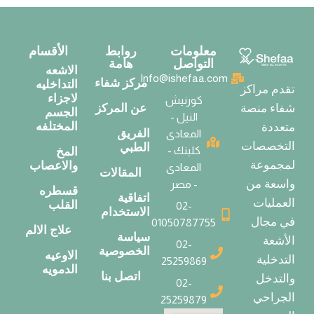
معلومات
روابط
الأقسام
التواصل
هامة
الاشعه
Info@ishefaa.com
مركز شفاء
التداخليه
تقدم مراكز
لاجزاء
كورنيش
عن المركز
شفاء منصة
الجسم
النيل -
المختلفه
متعددة
الفريق
المعادى
التخصصات
الطبي
كلينك -
المخ
لمجموعة
والاعصاب
المعادى
المقالات
واسعة من
- مصر
قسطره
اتفاقية
العمليات
القلب
02-
الاستخدام
في مجال
01050787755
علاج الالم
سياسة
الأشعة
02-
الخصوصية
الاوعيه
التدخلية
25259869
الدمويه
اتصل بنا
والتدخل
02-
الجراحي
25259879