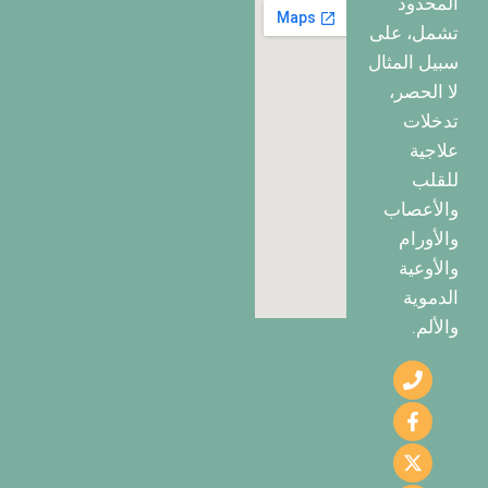
المحدود
تشمل، على
سبيل المثال
لا الحصر،
تدخلات
علاجية
للقلب
والأعصاب
والأورام
والأوعية
الدموية
والألم.