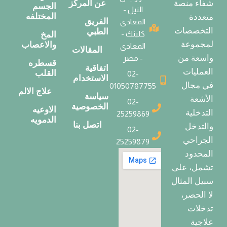
عن المركز
شفاء منصة
الجسم
النيل -
المختلفه
متعددة
الفريق
المعادى
التخصصات
الطبي
كلينك -
المخ
لمجموعة
والاعصاب
المعادى
المقالات
واسعة من
- مصر
قسطره
اتفاقية
العمليات
القلب
02-
الاستخدام
في مجال
01050787755
علاج الالم
سياسة
الأشعة
02-
الخصوصية
الاوعيه
التدخلية
25259869
الدمويه
اتصل بنا
والتدخل
02-
الجراحي
25259879
المحدود
تشمل، على
سبيل المثال
لا الحصر،
تدخلات
علاجية