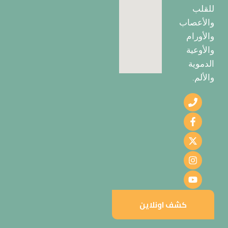
للقلب
والأعصاب
والأورام
والأوعية
الدموية
والألم.
كشف اونلاين