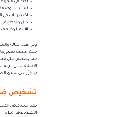
بطء في النمو عن
تشنجات وضعف 
اضطرابات في ال
خلل و أوجاع في 
الانيميا وضعف 
وفي هذه الحالة والش
حيث تسبب ضمورها إلى ا
ممّا ينعكس على مستوى
الاختلالات في الرقم 
يتطوّر على المدى ال
تشخيص ضمو
يعد التشخيص المبكر ب
التصوير،وهي مثل: