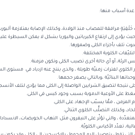
 عدة أسباب منها:
لْقِيَةٍ مرافقة للمصاب منذ الولادة، وكذلك الإصابة بمتلازمة آلبور
ث يؤدي إلى ارتفاع الكيرياتين واليوريا بشكل لا يمكن السيطرة عليه
دوث تلف بأجزاء الكلى وضمورها.
تليّفات الكلوية المختلفة.
يس الرئة، أو أي حالة أخرى تصيب الكلى وتكون مزمنة.
الكلوي لفترات زمنيّة طويلة ، والذي ينتج عنه ازدياد في مستوى الس
حداتها البنائيّة ،وبالتالي يصغر حجمها.
لى نتيجة لتضيق الشرايين الواصلة إلى الكلى مما يؤدي لتلف الأنسج
ضغط على الأوعية الدموية بسبب وجود كيس في الكلى.
 المزمن ، ممَّا يسبّب الإجهاد على الكلى.
د، وكذلك التصلُّب الكلوي الثنائي.
لمتعدّدة ، والتي تؤثّر على النيفرون مثل: التهاب الحويضات، الانسدادا
، تعدّد الأكياس الكلويّة.
 التي تقول بتوصيل الدم المحمول بالاكسجين إلى الكلى وقد يكون سب