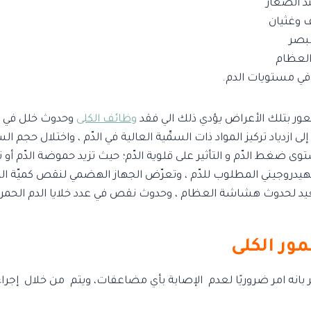
د الصغار
وغثيان
بصر
العظام
في مستويات الدم.
عور بتلك الأعراض يؤدي ذلك الي فقد
وظائف الكلى
وحدوث خلل في 
زدياد تركيز المواد ذات السمِّية العالية في الدّم ، واختلال حجم ا
 ضغط الدّم و التأثير على قلوية الدّم؛ حيث تزيد حموضة الدّم أو تق
الهيدروجيني المطلوب للدّم ، وتعرّض الجهاز الهضمي لنقص كميّة ال
بعيد لحدوث هشاشة العظام ، وحدوث نقص في عدد خلايا الدم الحمرا
ر الكلى
انه امر ضروريًا لعدم الإصابة بأي مضاعفات، ويتم من خلال إجراء 