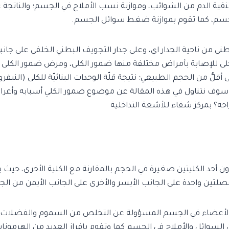
تنقية الدم من الشوائب، وموازنة نسب الأملاح في الجسم؛ والناتجة
لجسم، كما تقوم بموازنة ضغط سوائل الجسم.
ني من ناحية الجدار اي، وعلى جدار التجويف البطني الخلفي على جانب
كلى للإصابة بأمراض مختلفة منها ضمور الكلى، ومرض ضمور الكلى ه
قلُّ من الحجم الطبيعي؛ نتيجة قلّة الوحدات البنائيّة للكلى (النيفر
 سوف نتناول في هذه المقالة عن موضوع ضمور الكلي أسبابه وأعر
حة؟ بمركز شفاء للأشعة التداخلية
ن أحد الكليتين صغيرة في الحجم بالمقارنة مع الكلية الأخرى، حيث ي
لتين واحدة على الجانب الأيسر والأخرى على الجانب الأيمن من ال
م الأعضاء في الجسم المسؤولة عن التخلص من السموم والفضلات
السوائل والأملاح في الجسم كما وتقوم بإفراز العديد من الهرمونات