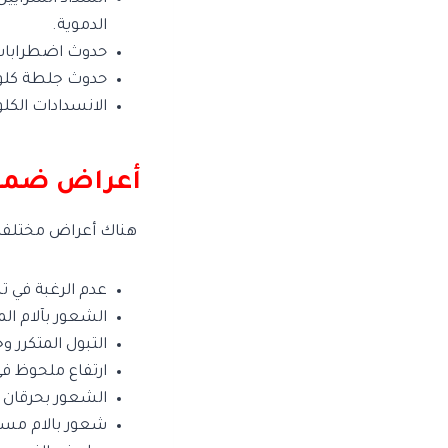
الدموية.
حدوث اضطرابات كل
حدوث جلطة كلويّ
الانسدادات الكلو
أعراض ضمور
هناك أعراض مختلفة ي
عدم الرغبة في ت
الشعور بآلام ال
التبول المتكرر 
ارتفاع ملحوظ ف
الشعور بحرقان ع
شعور بالام مستم