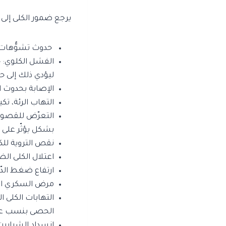
يرجع ضمور الكلى إلى
حدوث تشوُّهات خَ
الفشل الكلوي: حي
ليؤدي ذلك إلى ح
الإصابة بحدوث ال
التهاب الرئة، تك
التعرّض للقصور 
بشكل يؤثّر على و
نقص التروية للك
اعتلال الكلى ال
ارتفاع ضغط الدّم
مرض السكري الحا
التهابات الكلى ا
الحصى بنسب عالية
انسداد الشرايين