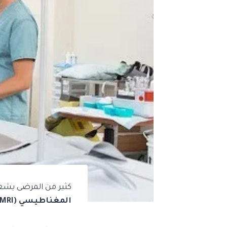
كثير من المرضى يشعر
المغناطيسي (MRI)