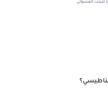
أ للبحث العشوائي
مغناطيسي؟