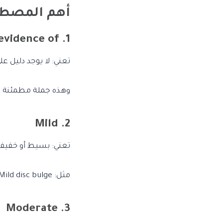
أهم المصطلح
1. No evidence of
تعني: لا يوجد دليل ع
وهذه جملة مطمئنة جد
2. Mild
تعني: بسيط أو خفيف
مثل: Mild disc bulge = بروز غضروفي بسيط.
3. Moderate