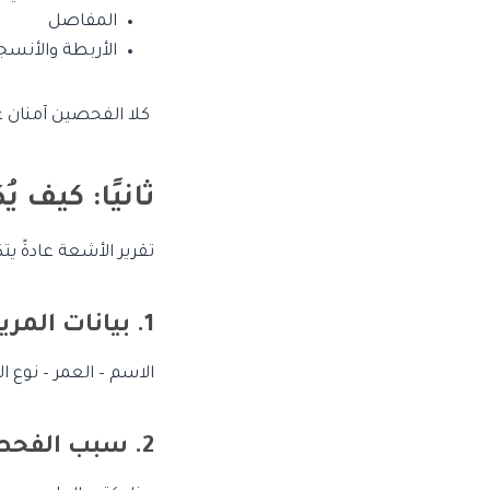
المفاصل
الأربطة والأنسج
كلا الفحصين آمنان ع
ثانيًا: كيف ي
تقرير الأشعة عادةً يتكوّن من 4 أ
1. بيانات المريض
الاسم – العمر – نوع 
2. سبب الفحص (Clinical Indication)