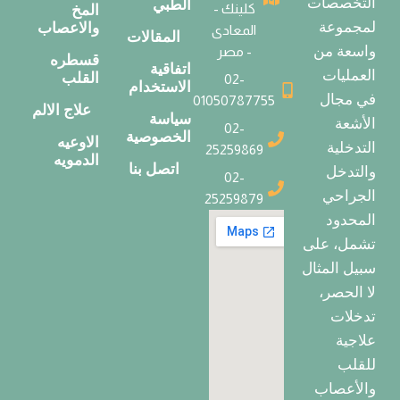
التخصصات
الطبي
كلينك -
المخ
لمجموعة
والاعصاب
المعادى
المقالات
واسعة من
- مصر
قسطره
اتفاقية
العمليات
القلب
02-
الاستخدام
في مجال
01050787755
علاج الالم
سياسة
الأشعة
02-
الخصوصية
الاوعيه
التدخلية
25259869
الدمويه
اتصل بنا
والتدخل
02-
الجراحي
25259879
المحدود
تشمل، على
سبيل المثال
لا الحصر،
تدخلات
علاجية
للقلب
والأعصاب