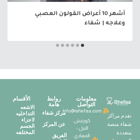
أشهر 10 أعراض القولون العصبي
وعلاجه | شفاء
معلومات
روابط
الأقسام
التواصل
هامة
الاشعه
Info@ishefaa.com
مركز شفاء
التداخليه
تقدم مراكز
لاجزاء
كورنيش
عن المركز
شفاء منصة
الجسم
النيل -
المختلفه
متعددة
الفريق
المعادى