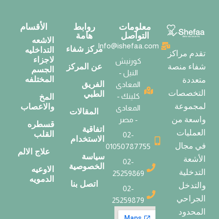
معلومات
روابط
الأقسام
التواصل
هامة
الاشعه
Info@ishefaa.com
مركز شفاء
التداخليه
تقدم مراكز
لاجزاء
كورنيش
عن المركز
شفاء منصة
الجسم
النيل -
المختلفه
متعددة
الفريق
المعادى
التخصصات
الطبي
كلينك -
المخ
لمجموعة
والاعصاب
المعادى
المقالات
واسعة من
- مصر
قسطره
اتفاقية
العمليات
القلب
02-
الاستخدام
في مجال
01050787755
علاج الالم
سياسة
الأشعة
02-
الخصوصية
الاوعيه
التدخلية
25259869
الدمويه
اتصل بنا
والتدخل
02-
الجراحي
25259879
المحدود