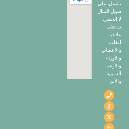
تشمل، على
سبيل المثال
لا الحصر،
تدخلات
علاجية
للقلب
والأعصاب
والأورام
والأوعية
الدموية
والألم.