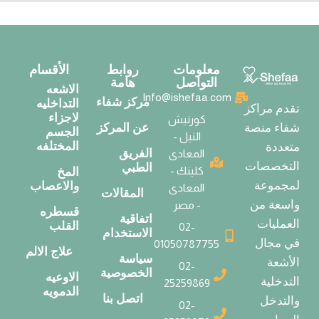
معلومات
روابط
الأقسام
التواصل
هامة
الاشعه
Info@ishefaa.com
مركز شفاء
التداخليه
تقدم مراكز
لاجزاء
كورنيش
عن المركز
شفاء منصة
الجسم
النيل -
المختلفه
متعددة
الفريق
المعادى
التخصصات
الطبي
كلينك -
المخ
لمجموعة
والاعصاب
المعادى
المقالات
واسعة من
- مصر
قسطره
اتفاقية
العمليات
القلب
02-
الاستخدام
في مجال
01050787755
علاج الالم
سياسة
الأشعة
02-
الخصوصية
الاوعيه
التدخلية
25259869
الدمويه
اتصل بنا
والتدخل
02-