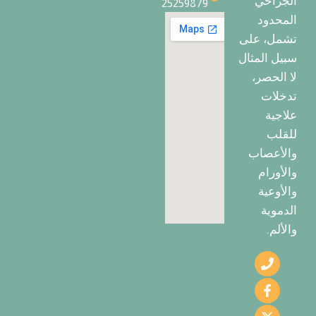
الجراحي
25259879
المحدود
تشمل، على
سبيل المثال
لا الحصر،
تدخلات
علاجية
للقلب
والأعصاب
والأورام
والأوعية
الدموية
والألم.