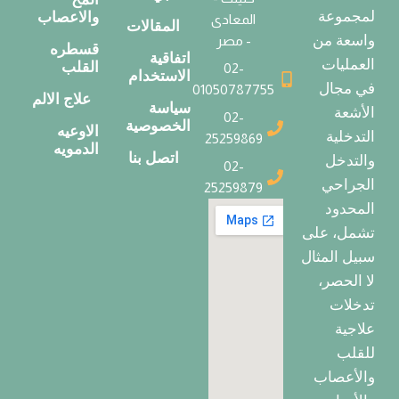
لمجموعة
والاعصاب
المعادى
المقالات
واسعة من
- مصر
قسطره
اتفاقية
العمليات
القلب
02-
الاستخدام
في مجال
01050787755
علاج الالم
سياسة
الأشعة
02-
الخصوصية
الاوعيه
التدخلية
25259869
الدمويه
اتصل بنا
والتدخل
02-
الجراحي
25259879
المحدود
تشمل، على
سبيل المثال
لا الحصر،
تدخلات
علاجية
للقلب
والأعصاب