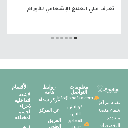
تعرف علي العلاج الإشعاعي للأورام
معلومات
روابط
الأقسام
التواصل
هامة
الاشعه
Info@ishefaa.com
مركز شفاء
التداخليه
تقدم مراكز
لاجزاء
كورنيش
عن المركز
شفاء منصة
الجسم
النيل -
المختلفه
متعددة
الفريق
المعادى
التخصصات
الطبي
كلينك -
المخ