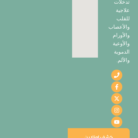
تدخلات
علاجية
للقلب
والأعصاب
والأورام
والأوعية
الدموية
والألم.
كشف اونلاين