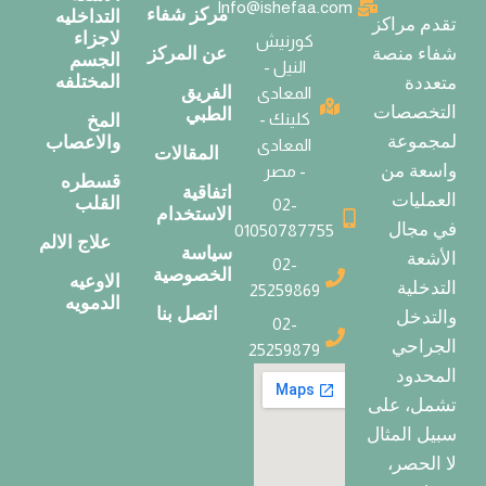
Info@ishefaa.com
مركز شفاء
التداخليه
تقدم مراكز
لاجزاء
كورنيش
عن المركز
شفاء منصة
الجسم
النيل -
المختلفه
متعددة
الفريق
المعادى
التخصصات
الطبي
كلينك -
المخ
لمجموعة
والاعصاب
المعادى
المقالات
واسعة من
- مصر
قسطره
اتفاقية
العمليات
القلب
02-
الاستخدام
في مجال
01050787755
علاج الالم
سياسة
الأشعة
02-
الخصوصية
الاوعيه
التدخلية
25259869
الدمويه
اتصل بنا
والتدخل
02-
الجراحي
25259879
المحدود
تشمل، على
سبيل المثال
لا الحصر،