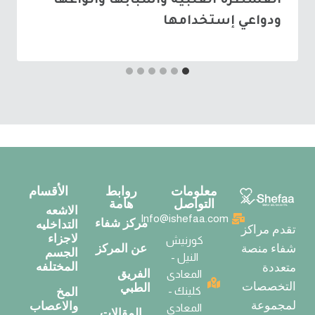
القسطرة القلبية واسبابها وأنواعها
ودواعي إستخدامها
معلومات
روابط
الأقسام
التواصل
هامة
الاشعه
Info@ishefaa.com
مركز شفاء
التداخليه
تقدم مراكز
لاجزاء
كورنيش
عن المركز
شفاء منصة
الجسم
النيل -
المختلفه
متعددة
الفريق
المعادى
التخصصات
الطبي
كلينك -
المخ
لمجموعة
والاعصاب
المعادى
المقالات