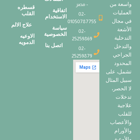
واسعة من
- مصر
قسطره
اتفاقية
العمليات
القلب
02-
الاستخدام
في مجال
01050787755
علاج الالم
سياسة
الأشعة
02-
الخصوصية
الاوعيه
التدخلية
25259869
الدمويه
اتصل بنا
والتدخل
02-
الجراحي
25259879
المحدود
تشمل، على
سبيل المثال
لا الحصر،
تدخلات
علاجية
للقلب
والأعصاب
والأورام
والأوعية