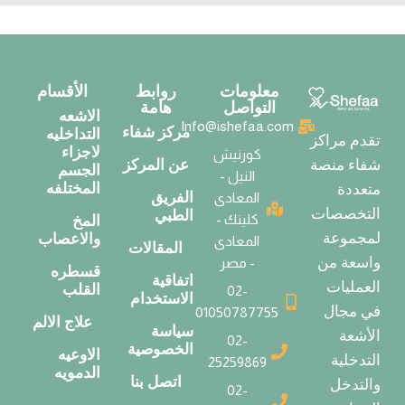
معلومات
روابط
الأقسام
التواصل
هامة
الاشعه
Info@ishefaa.com
مركز شفاء
التداخليه
تقدم مراكز
لاجزاء
كورنيش
عن المركز
شفاء منصة
الجسم
النيل -
المختلفه
متعددة
الفريق
المعادى
التخصصات
الطبي
كلينك -
المخ
لمجموعة
والاعصاب
المعادى
المقالات
واسعة من
- مصر
قسطره
اتفاقية
العمليات
القلب
02-
الاستخدام
في مجال
01050787755
علاج الالم
سياسة
الأشعة
02-
الخصوصية
الاوعيه
التدخلية
25259869
الدمويه
اتصل بنا
والتدخل
02-