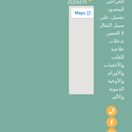
الجراحي
25259879
المحدود
تشمل، على
سبيل المثال
لا الحصر،
تدخلات
علاجية
للقلب
والأعصاب
والأورام
والأوعية
الدموية
والألم.