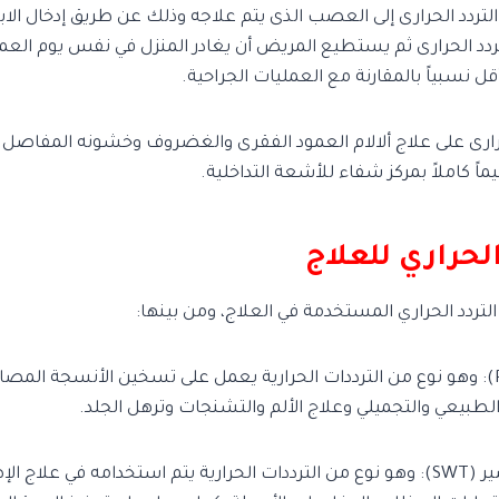
دد الحرارى إلى العصب الذى يتم علاجه وذلك عن طريق إدخال الابره
ردد الحرارى ثم يستطيع المريض أن يغادر المنزل في نفس يوم العمل
أقل نسبياً بالمقارنة مع العمليات الجراحية.
حرارى على علاج ألالام العمود الفقرى والغضروف وخشونه المفاصل وي
ً كاملاً بمركز شفاء للأشعة التداخلية.
الحراري للعلاج
التردد الحراري المستخدمة في العلاج، ومن بينها:
1- التردد اللاسلكي (RF): وهو نوع من الترددات الحرارية يعمل على تسخين الأنسجة ال
طبيعي والتجميلي وعلاج الألم والتشنجات وترهل الجلد.
2- التردد الموجي القصير (SWT): وهو نوع من الترددات الحرارية يتم استخدامه في عل