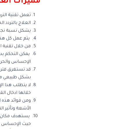
مميزات العلا
تعمل تقنية التر
العلاج بالتردد ا
يشكل نسبة نجاح عالية قد تص
يتم عمل كل هذه 
من خلال تقنية ا
يمكن التحكم بدق
الإحساس والحرك
قد تستغرق فتره
بشكل طبيعي من
خلالها ادخال ال
ومن فوائد هذه ا
الأشعة وتأثير ال
يستهدف مكان ال
حيث الإحساس وا