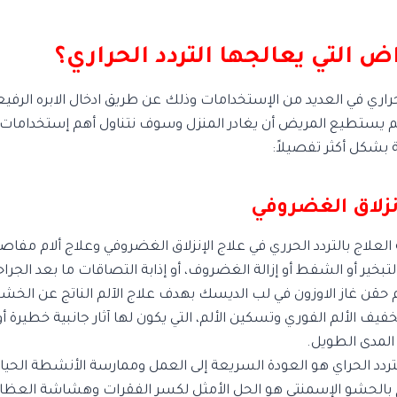
ض التي يعالجها التردد الحراري؟
حراري في العديد من الإستخدامات وذلك عن طريق ادخال الابره الرفيع
 ثم يستطيع المريض أن يغادر المنزل وسوف نتناول أهم إستخدامات ا
 بشكل أكثر تفصيلاً:
إنزلاق الغضروفي
العلاج بالتردد الحرري في علاج الإنزلاق الغضروفي وعلاج ألام مفا
 التبخير أو الشفط أو إزالة الغضروف، أو إذابة التصاقات ما بعد الجرا
 حقن غاز الاوزون في لب الديسك بهدف علاج الآلم الناتج عن الخشو
يف الألم الفوري وتسكين الألم، التي يكون لها آثار جانبية خطيرة أ
المدى الطويل.
لتردد الحراي هو العودة السريعة إلى العمل وممارسة الأنشطة الحيات
ج بالحشو الإسمنتى هو الحل الأمثل لكسر الفقرات وهشاشة العظام