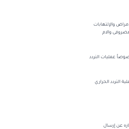
أمراض والإلتهابات
لغضروفى والام
خصوصاً عمليات التردد
ة التردد الحراري
اره عن إرسال